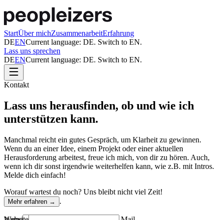
Start
Über mich
Zusammenarbeit
Erfahrung
DE
EN
Current language:
DE
. Switch to
EN
.
Lass uns sprechen
DE
EN
Current language:
DE
. Switch to
EN
.
Kontakt
Lass uns herausfinden, ob und wie ich
unterstützen kann.
Manchmal reicht ein gutes Gespräch, um Klarheit zu gewinnen.
Wenn du an einer Idee, einem Projekt oder einer aktuellen
Herausforderung arbeitest, freue ich mich, von dir zu hören. Auch,
wenn ich dir sonst irgendwie weiterhelfen kann, wie z.B. mit Intros.
Melde dich einfach!
Worauf wartest du noch? Uns bleibt nicht viel Zeit!
.
Mehr erfahren →
Website
Name
E-Mail